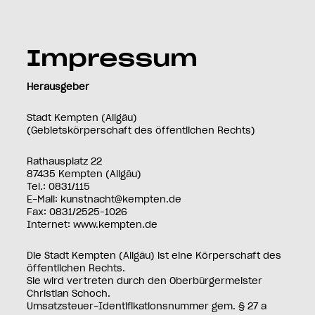
Datenschutzeinstellungen
Zum Hauptinhalt springen
Impressum
Herausgeber
Stadt Kempten (Allgäu)
(Gebietskörperschaft des öffentlichen Rechts)
Rathausplatz 22
87435 Kempten (Allgäu)
Tel.: 0831/115
E-Mail: kunstnacht@kempten.de
Fax: 0831/2525–1026
Internet: www.kempten.de
Die Stadt Kempten (Allgäu) ist eine Körperschaft des
öffentlichen Rechts.
Sie wird vertreten durch den Oberbürgermeister
Christian Schoch.
Umsatzsteuer-Identifikationsnummer gem. § 27 a